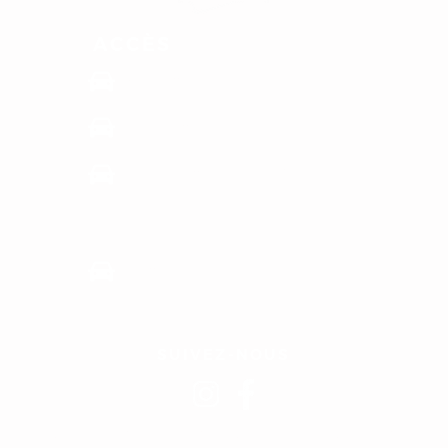
ACCÈS
8 min de l’autoroute A5 sortie 22
om
40 min de Troyes par l'autoroute
dée
1h35 min de Dijon ou Reims
par l'autoroute
uement
2h de Paris par l'autoroute
SUIVEZ-NOUS
LCOOL EST DANGEREUX POUR LA SANTÉ, À CONSOMMER AVEC