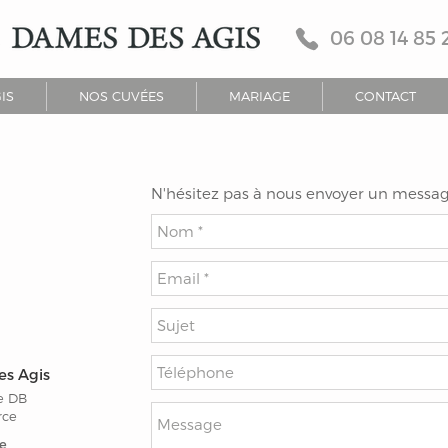
06 08 14 85 
IS
NOS CUVÉES
MARIAGE
CONTACT
N'hésitez pas à nous envoyer un messag
s Agis
e DB
rce
e