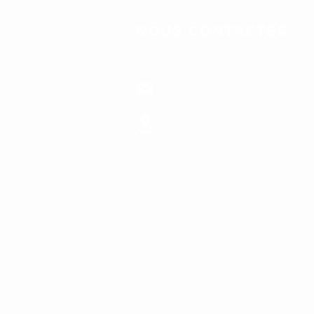
NOUS CONTACTER
06 08 14 85 26
champagne@damesdesagis.c
5, Rue de la 2ème Division Blin
10110 Buxières-sur-Arce
Accueil sur rendez-vous uniq
L'ABUS D’A