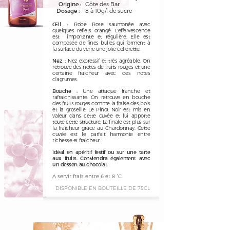
Origine :
Côte des Bar
Dosage :
8 à 10g/l de sucre
Œil :
Robe Rose saumonée avec
quelques reflets orangé. L’effervescence
est importante et régulière. Elle est
composée de fines bulles qui forment à
la surface du verre une jolie collerette
.
Nez :
Nez expressif et très agréable. On
retrouve des notes de fruits rouges et une
certaine fraicheur avec des notes
d’agrumes.
Bouche :
Une attaque franche et
rafraichissante. On retrouve en bouche
des fruits rouges comme la fraise des bois
et la groseille. Le Pinot Noir est mis en
valeur dans cette cuvée et lui apporte
toute cette structure. La finale est plus sur
la fraîcheur grâce au Chardonnay. Cette
cuvée est le parfait harmonie entre
richesse et fraicheur.
Idéal en apéritif festif ou sur une tarte
aux fruits. Conviendra également avec
un dessert au chocolat.
A servir frais entre 6 et 8 °C.
DISPONIBLE EN BOUTEILLE DE 75CL