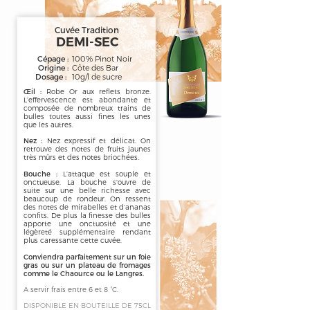
Cuvée Tradition
DEMI-SEC
Cépage :
100% Pinot Noir
Origine :
Côte des Bar
Dosage :
10g/l de sucre
Œil :
Robe Or aux reflets bronze.
L’effervescence est abondante et
composée de nombreux trains de
bulles toutes aussi fines les unes
que les autres.
Nez :
Nez expressif et délicat. On
retrouve des notes de fruits jaunes
très mûrs et des notes briochées.
Bouche :
L’attaque est souple et
onctueuse. La bouche s’ouvre de
suite sur une belle richesse avec
beaucoup de rondeur. On ressent
des notes de mirabelles et d’ananas
confits. De plus la finesse des bulles
apporte une onctuosité et une
légèreté supplémentaire rendant
plus caressante cette cuvée.
Conviendra parfaitement sur un foie
gras ou sur un plateau de fromages
comme le Chaource ou le Langres.
A servir frais entre 6 et 8 °C.
DISPONIBLE EN BOUTEILLE DE 75CL