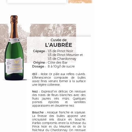
Cuvée de
L'AUBRÉE
Cépage :
1/3 de Pinot Noir
1/3
de Pinot Meunier et
1/3 de Chardonnay
Origine :
Côte des Bar
Dosage :
8 à 10g/l de sucre
Œil :
Robe Or pâle aux reflets cuivrés.
Effervescence composée de bulles
assez fines venant former à la surface
une légère collerette.
Nez :
Expressif et délicat. On retrouve
des notes de fleurs blanches avec des
fruits jaunes très mûrs. Quelques
pointes épicées et vanillées
apparaissent en deuxième nez.
Bouche :
Attaque franche et soyeuse.
La finesse des bulles apporte une
onctuosité très douce en bouche.
Parfait compromis entre la richesse du
Pinot Noir et du Meunier, et de la
fraîcheur du Chardonnay. On retrouve