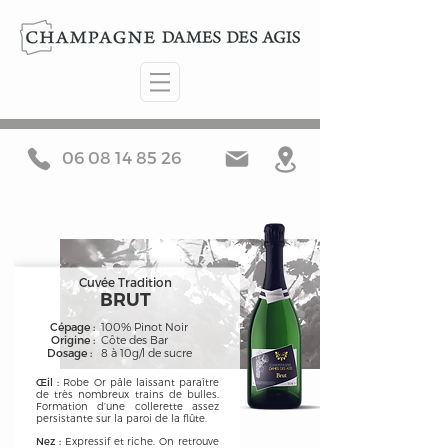
06 08 14 85 26
Cuvée Tradition
BRUT
Cépage :
100% Pinot Noir
Origine :
Côte des Bar
Dosage :
8 à 10g/l de sucre
Œil :
Robe Or pâle laissant paraître
de très nombreux trains de bulles.
Formation d’une collerette assez
persistante sur la paroi de la flûte.
Nez :
Expressif et riche. On retrouve