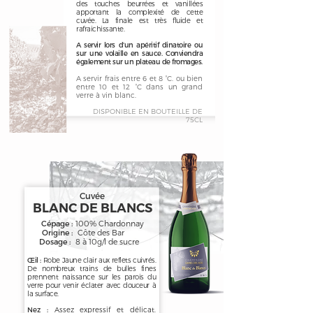
des touches beurrées et vanillées
apportant la complexité de cette
cuvée. La finale est très fluide et
rafraichissante.
A servir lors d’un apéritif dinatoire ou
sur une volaille en sauce. Conviendra
également sur un plateau de fromages.
A servir frais entre 6 et 8 °C. ou bien
entre 10 et 12 °C dans un grand
verre à vin blanc.
DISPONIBLE EN BOUTEILLE DE
75CL
Cuvée
BLANC DE BLANCS
Cépage :
100% Chardonnay
Origine :
Côte des Bar
Dosage :
8 à 10g/l de sucre
Œil :
Robe Jaune clair aux reflets cuivrés.
De nombreux trains de bulles fines
prennent naissance sur les parois du
verre pour venir éclater avec douceur à
la surface.
Nez :
Assez expressif et délicat.