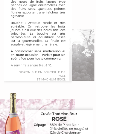
des notes de fruits jaunes type
pêches de vigne entremêlées avec
des fruits secs. Quelques pointes
florales apportent une fraîcheur très
agréable.
Bouche :
Attaque ronde et très
agréable. On retrouve les fruits
jaunes ainsi que des notes miellées
briochées. La bouche est très
harmonieuse et équilibrée basée
sur la gourmandise. La finale est
souple et légèrement minérale.
À consommer sans modération et
en toute occasion. Parfait pour un
apéritif ou pour toute cérémonie.
A servir frais entre 6 et 8 °C.
DISPONIBLE EN BOUTEILLE DE
75CL
ET MAGNUM 150CL
Cuvée Tradition Brut
ROSÉ
Cépage :
88% de Pinot Noir
(14% vinifiés en rouge) et
12% de Chardonnay